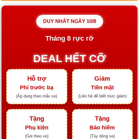
DUY NHẤT NGÀY
10/8
Tháng
8
rực rỡ
DEAL HẾT CỠ
Hỗ trợ
Giảm
Phí trước bạ
Tiền mặt
(Áp dụng theo mẫu xe)
(Liên hệ để biết mức giảm)
Tặng
Tặng
Phụ kiện
Bảo hiểm
(Gói theo xe)
(Tùy dòng xe)