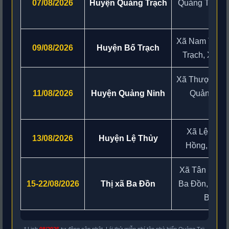
07/08/2026
Huyện Quảng Trạch
Quảng Trạch,
Xã Nam Trạch
09/08/2026
Huyện Bố Trạch
Trạch, Xã B
Xã Thượng Tr
11/08/2026
Huyện Quảng Ninh
Quảng Nin
T
Xã Lệ Ninh
13/08/2026
Huyện Lệ Thủy
Hồng, Xã K
Xã Tân Mỹ, 
15-22/08/2026
Thị xã Ba Đồn
Ba Đồn, Phư
Ba Đồ