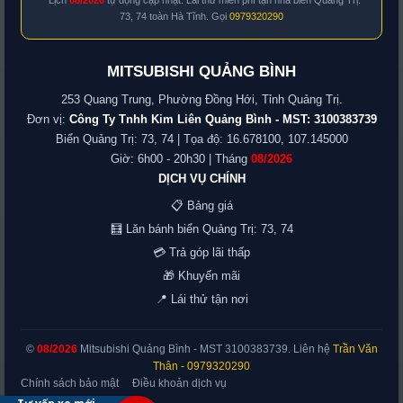
* Lịch
08/2026
tự động cập nhật. Lái thử miễn phí tận nhà biển Quảng Trị:
73, 74 toàn Hà Tĩnh. Gọi
0979320290
MITSUBISHI QUẢNG BÌNH
253 Quang Trung, Phường Đồng Hới, Tỉnh Quảng Trị.
Đơn vị:
Công Ty Tnhh Kim Liên Quảng Bình - MST: 3100383739
Biển Quảng Trị: 73, 74 | Tọa độ: 16.678100, 107.145000
Giờ: 6h00 - 20h30 | Tháng
08/2026
DỊCH VỤ CHÍNH
📋 Bảng giá
🧮 Lăn bánh biển Quảng Trị: 73, 74
💳 Trả góp lãi thấp
🎁 Khuyến mãi
📍 Lái thử tận nơi
©
08/2026
Mitsubishi Quảng Bình - MST 3100383739. Liên hệ
Trần Văn
Thân
- 0979320290
Chính sách bảo mật
Điều khoản dịch vụ