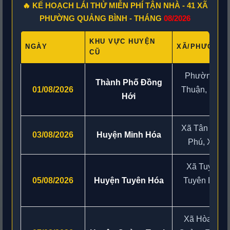
🔥 KẾ HOẠCH LÁI THỬ MIỄN PHÍ TẬN NHÀ - 41 XÃ
PHƯỜNG QUẢNG BÌNH - THÁNG
08/2026
KHU VỰC HUYỆN
NGÀY
XÃ/PHƯỜNG 
CŨ
Phường Đồn
Thành Phố Đồng
01/08/2026
Thuận, Phườ
Hới
Hóa
Xã Tân Thành
03/08/2026
Huyện Minh Hóa
Phú, Xã Đồ
Xã Tuyên L
05/08/2026
Huyện Tuyên Hóa
Tuyên Bình,
Xã Hòa Trạc